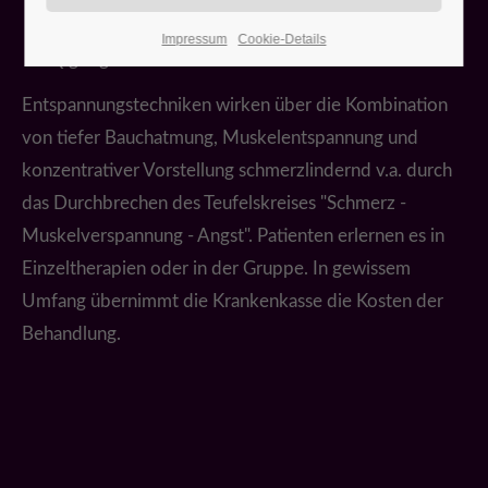
Hypnose
Impressum
Cookie-Details
Qigong
Entspannungstechniken wirken über die Kombination
von tiefer Bauchatmung, Muskelentspannung und
konzentrativer Vorstellung schmerzlindernd v.a. durch
das Durchbrechen des Teufelskreises "Schmerz -
Muskelverspannung - Angst". Patienten erlernen es in
Einzeltherapien oder in der Gruppe. In gewissem
Umfang übernimmt die Krankenkasse die Kosten der
Behandlung.